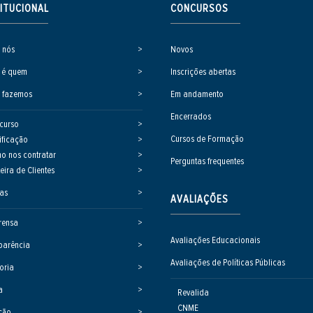
TITUCIONAL
CONCURSOS
 nós
Novos
 é quem
Inscrições abertas
 fazemos
Em andamento
Encerrados
curso
Cursos de Formação
ificação
o nos contratar
Perguntas frequentes
eira de Clientes
ias
AVALIAÇÕES
rensa
Avaliações Educacionais
parência
Avaliações de Políticas Públicas
oria
a
Revalida
CNME
ção