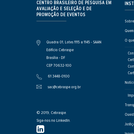
CENTRO BRASILEIRO DE PESQUISA EM
INS
AVALIAÇÃO E SELEÇÃO E DE
PROMOÇÃO DE EVENTOS
Sobre
Quem
O que
Quadra 01, Lotes 1115 a 1145 - SAAN
Edifício Cebraspe
Con
Brasília - DF
Cert
CEP 70632-100
Com
Cart
61 3448-0100
Notíc
sac@cebraspe.org.br
Imp
Trans
© 2019, Cebraspe.
Ouvid
Siga-nos no LinkedIn.
Justiç
Inova