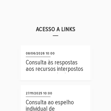
ACESSO A LINKS
08/06/2026 10:00
Consulta às respostas
aos recursos interpostos
contra o resultado
provisório na
investigação de
antecedentes pessoais
27/11/2025 10:00
Consulta ao espelho
individual de