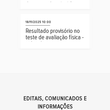
desempenho e(ou) às
respostas aos recursos
interpostos contra o
resultado definitivo no
18/11/2025 10:00
teste de avaliação física -
Resultado provisório no
sub judice
teste de avaliação física -
sub judice
EDITAIS, COMUNICADOS E
INFORMAÇÕES