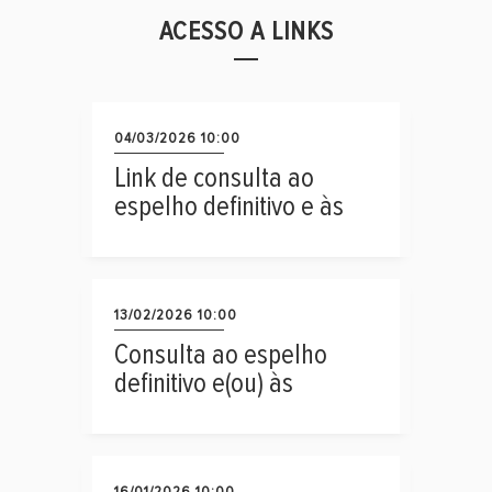
ACESSO A LINKS
04/03/2026 10:00
Link de consulta ao
espelho definitivo e às
respostas aos recursos
interpostos contra
resultado provisório na
2ª etapa
13/02/2026 10:00
Consulta ao espelho
definitivo e(ou) às
respostas aos recursos
interpostos contra o
resultado provisório na
16/01/2026 10:00