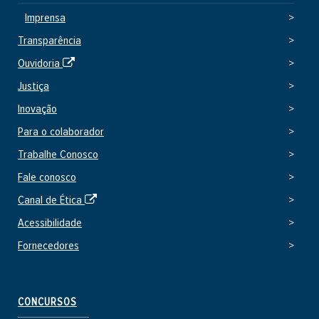
e
Imprensa
x
Transparência
t
e
S
Ouvidoria
r
i
Justiça
n
t
o
Inovação
e
e
Para o colaborador
x
Trabalhe Conosco
t
e
Fale conosco
r
S
Canal de Ética
n
i
o
Acessibilidade
t
Fornecedores
e
e
x
t
CONCURSOS
e