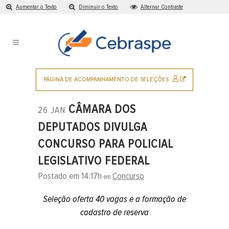
Aumentar o Texto
Diminuir o Texto
Alternar Contraste
Ir
para
o
conteúdo
Pular
para
SITE
PÁGINA DE ACOMPANHAMENTO DE SELEÇÕES
o
EXTERNO
menu
CÂMARA DOS
26 JAN
principal
DEPUTADOS DIVULGA
CONCURSO PARA POLICIAL
LEGISLATIVO FEDERAL
Postado em 14:17h
Concurso
em
Seleção oferta 40 vagas e a formação de
cadastro de reserva