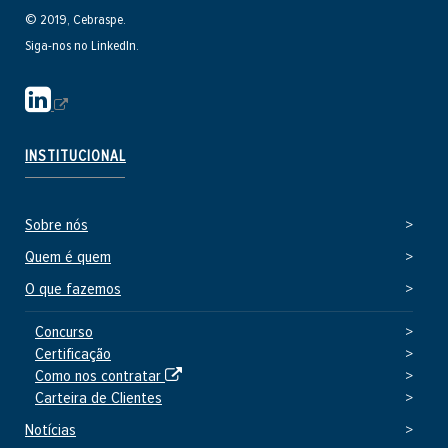
© 2019, Cebraspe.
Siga-nos no LinkedIn.
S
i
t
INSTITUCIONAL
e
e
Sobre nós
x
t
Quem é quem
e
O que fazemos
r
n
Concurso
Certificação
o
S
Como nos contratar
i
Carteira de Clientes
t
Notícias
e