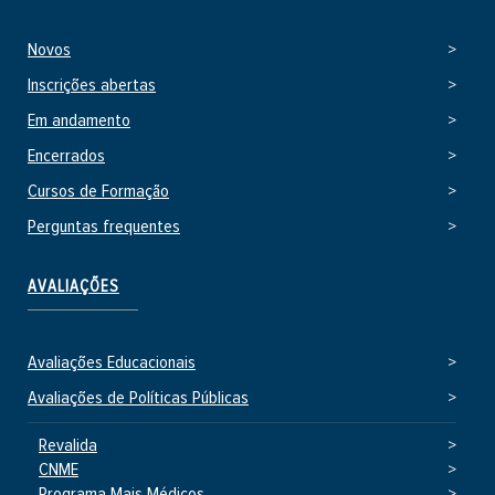
r
n
Novos
o
Inscrições abertas
Em andamento
Encerrados
Cursos de Formação
Perguntas frequentes
AVALIAÇÕES
Avaliações Educacionais
Avaliações de Políticas Públicas
Revalida
CNME
Programa Mais Médicos