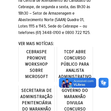
na Central de Atendimento ao Candidato do
Cebraspe, de segunda a sexta, das 8h30 às
18h30 – Setor de Armazenagem e
Abastecimento Norte (SAAN) Quadra 01,
Lotes 1115 a 1145, Sede do Cebraspe – ou
telefones (61) 3448-0100 e 0800 722 1125.
VER MAIS NOTÍCIAS:
CEBRASPE
TCDF ABRE
PROMOVE
CONCURSO
WORKSHOP
PÚBLICO PARA
SOBRE
ANALISTA
MICROSOFT
ADMINISTRATIVO
COPILOT PARA
DE CONTROLE
COLABORADORES
EXTERNO
SECRETARIA DE
GOVERNO DO
ADMINISTRAÇÃO
MARANHÃO
PENITENCIÁRIA
DIVULGA
DO MARANHÃO
CONCURSO