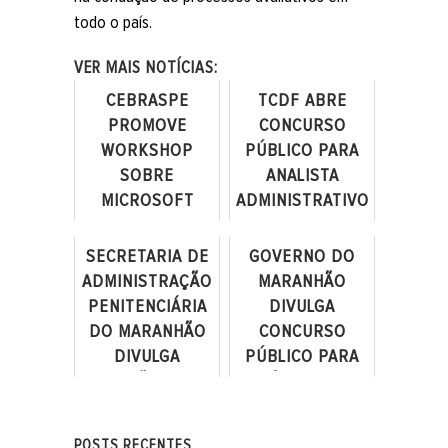
todo o país.
VER MAIS NOTÍCIAS:
CEBRASPE
TCDF ABRE
PROMOVE
CONCURSO
WORKSHOP
PÚBLICO PARA
SOBRE
ANALISTA
MICROSOFT
ADMINISTRATIVO
COPILOT PARA
DE CONTROLE
COLABORADORES
EXTERNO
SECRETARIA DE
GOVERNO DO
ADMINISTRAÇÃO
MARANHÃO
PENITENCIÁRIA
DIVULGA
DO MARANHÃO
CONCURSO
DIVULGA
PÚBLICO PARA
SELEÇÃO PARA
PERÍCIA OFICIAL
NÍVEL MÉDIO E
DE NATUREZA
SUPERIOR
CRIMINAL
POSTS RECENTES