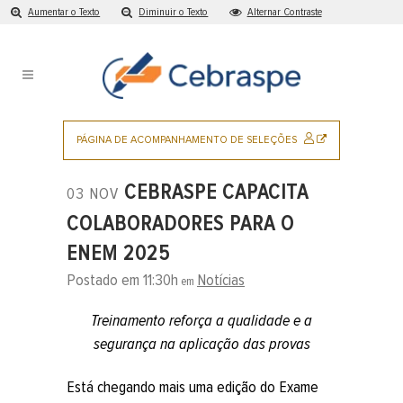
Aumentar o Texto
Diminuir o Texto
Alternar Contraste
Ir
para
o
conteúdo
Pular
para
SITE
PÁGINA DE ACOMPANHAMENTO DE SELEÇÕES
o
EXTERNO
menu
CEBRASPE CAPACITA
03 NOV
principal
COLABORADORES PARA O
ENEM 2025
Postado em 11:30h
Notícias
em
Treinamento reforça a qualidade e a
segurança na aplicação das provas
Está chegando mais uma edição do Exame