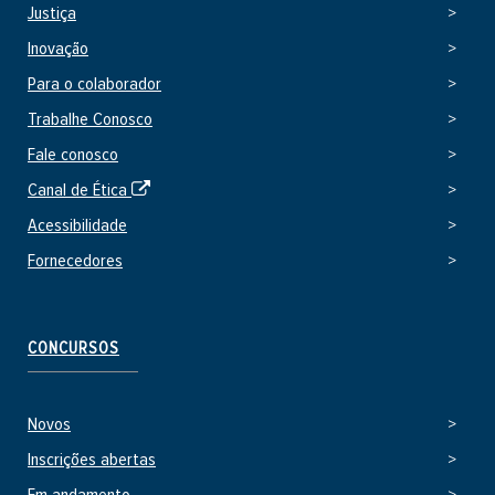
i
Justiça
n
t
o
Inovação
e
e
Para o colaborador
x
Trabalhe Conosco
t
e
Fale conosco
r
S
Canal de Ética
n
i
o
Acessibilidade
t
Fornecedores
e
e
x
t
CONCURSOS
e
r
n
Novos
o
Inscrições abertas