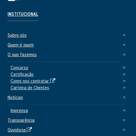
i
t
INSTITUCIONAL
e
e
Sobre nós
x
t
Quem é quem
e
O que fazemos
r
n
Concurso
Certificação
o
S
Como nos contratar
i
Carteira de Clientes
t
Notícias
e
e
Imprensa
x
Transparência
t
e
S
Ouvidoria
r