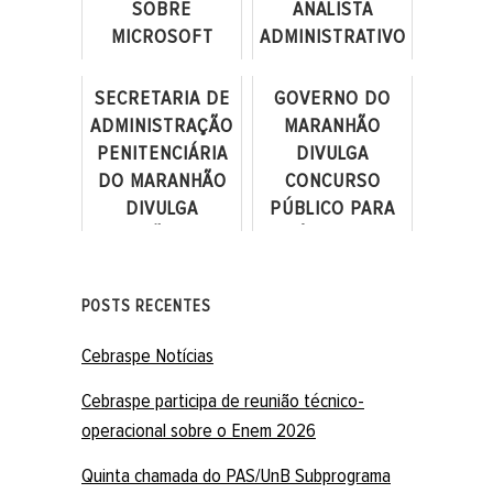
SOBRE
ANALISTA
MICROSOFT
ADMINISTRATIVO
COPILOT PARA
DE CONTROLE
COLABORADORES
EXTERNO
SECRETARIA DE
GOVERNO DO
ADMINISTRAÇÃO
MARANHÃO
PENITENCIÁRIA
DIVULGA
DO MARANHÃO
CONCURSO
DIVULGA
PÚBLICO PARA
SELEÇÃO PARA
PERÍCIA OFICIAL
NÍVEL MÉDIO E
DE NATUREZA
SUPERIOR
CRIMINAL
POSTS RECENTES
Cebraspe Notícias
Cebraspe participa de reunião técnico-
operacional sobre o Enem 2026
Quinta chamada do PAS/UnB Subprograma