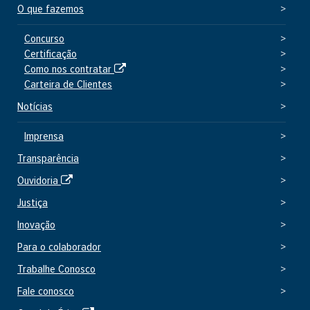
e
O que fazemos
r
n
Concurso
Certificação
o
S
Como nos contratar
i
Carteira de Clientes
t
Notícias
e
e
Imprensa
x
Transparência
t
e
S
Ouvidoria
r
i
Justiça
n
t
o
Inovação
e
e
Para o colaborador
x
Trabalhe Conosco
t
e
Fale conosco
r