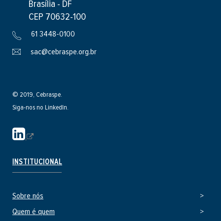
Brasília - DF
CEP 70632-100
61 3448-0100
sac@cebraspe.org.br
© 2019, Cebraspe.
Siga-nos no LinkedIn.
S
i
t
INSTITUCIONAL
e
e
Sobre nós
x
t
Quem é quem