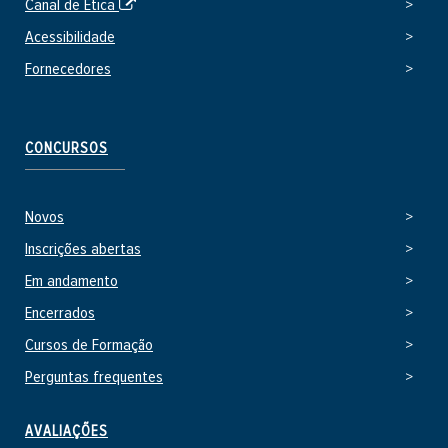
S
Canal de Ética
n
i
o
Acessibilidade
t
Fornecedores
e
e
x
t
CONCURSOS
e
r
n
Novos
o
Inscrições abertas
Em andamento
Encerrados
Cursos de Formação
Perguntas frequentes
AVALIAÇÕES