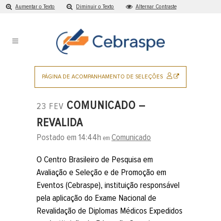
Aumentar o Texto
Diminuir o Texto
Alternar Contraste
Ir
para
o
conteúdo
Pular
para
SITE
PÁGINA DE ACOMPANHAMENTO DE SELEÇÕES
o
EXTERNO
menu
COMUNICADO –
23 FEV
principal
REVALIDA
Postado em 14:44h
Comunicado
em
O Centro Brasileiro de Pesquisa em
Avaliação e Seleção e de Promoção em
Eventos (Cebraspe), instituição responsável
pela aplicação do Exame Nacional de
Revalidação de Diplomas Médicos Expedidos