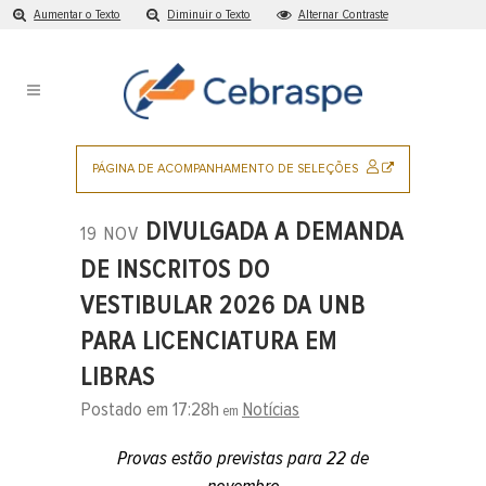
Aumentar o Texto
Diminuir o Texto
Alternar Contraste
Ir
para
o
conteúdo
Pular
para
SITE
PÁGINA DE ACOMPANHAMENTO DE SELEÇÕES
o
EXTERNO
menu
DIVULGADA A DEMANDA
19 NOV
principal
DE INSCRITOS DO
VESTIBULAR 2026 DA UNB
PARA LICENCIATURA EM
LIBRAS
Postado em 17:28h
Notícias
em
Provas estão previstas para 22 de