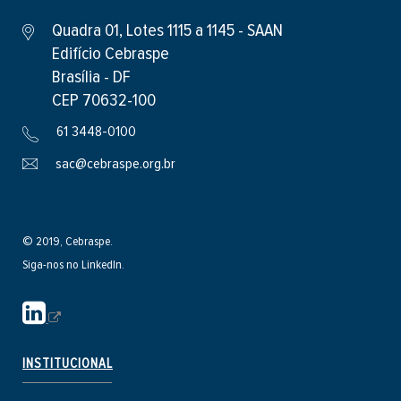
Quadra 01, Lotes 1115 a 1145 - SAAN
Edifício Cebraspe
Brasília - DF
CEP 70632-100
61 3448-0100
sac@cebraspe.org.br
© 2019, Cebraspe.
Siga-nos no LinkedIn.
S
i
t
INSTITUCIONAL
e