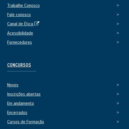
x
Trabalhe Conosco
t
e
Fale conosco
r
S
Canal de Ética
n
i
o
Acessibilidade
t
Fornecedores
e
e
x
t
CONCURSOS
e
r
n
Novos
o
Inscrições abertas
Em andamento
Encerrados
Cursos de Formação