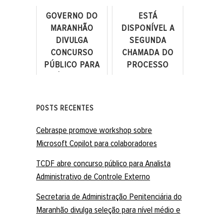
DE CONTROLE
SELEÇÃO PARA
EXTERNO
NÍVEL MÉDIO E
GOVERNO DO
ESTÁ
SUPERIOR
MARANHÃO
DISPONÍVEL A
DIVULGA
SEGUNDA
CONCURSO
CHAMADA DO
PÚBLICO PARA
PROCESSO
PERÍCIA OFICIAL
SELETIVO DA
DE NATUREZA
UNB PARA
CRIMINAL
ADMISSÃO POR
POSTS RECENTES
TRANSFERÊNCIA
FACULT...
Cebraspe promove workshop sobre
Microsoft Copilot para colaboradores
TCDF abre concurso público para Analista
Administrativo de Controle Externo
Secretaria de Administração Penitenciária do
Maranhão divulga seleção para nível médio e