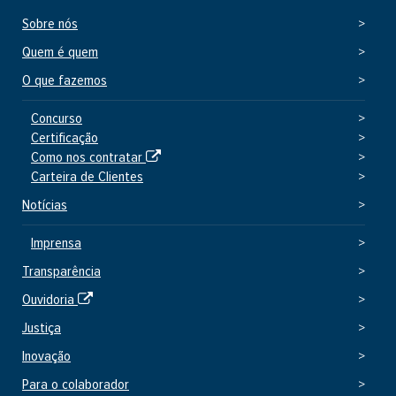
e
Sobre nós
x
t
Quem é quem
e
O que fazemos
r
n
Concurso
Certificação
o
S
Como nos contratar
i
Carteira de Clientes
t
Notícias
e
e
Imprensa
x
Transparência
t
e
S
Ouvidoria
r
i
Justiça
n
t
o
Inovação
e
e
Para o colaborador