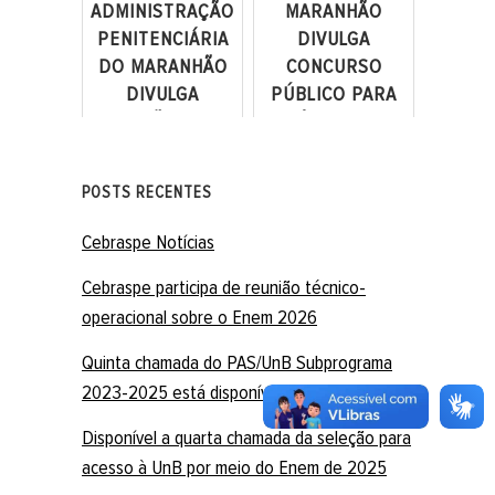
ADMINISTRAÇÃO
MARANHÃO
PENITENCIÁRIA
DIVULGA
DO MARANHÃO
CONCURSO
DIVULGA
PÚBLICO PARA
SELEÇÃO PARA
PERÍCIA OFICIAL
NÍVEL MÉDIO E
DE NATUREZA
SUPERIOR
CRIMINAL
POSTS RECENTES
Cebraspe Notícias
Cebraspe participa de reunião técnico-
operacional sobre o Enem 2026
Quinta chamada do PAS/UnB Subprograma
2023-2025 está disponível
Disponível a quarta chamada da seleção para
acesso à UnB por meio do Enem de 2025