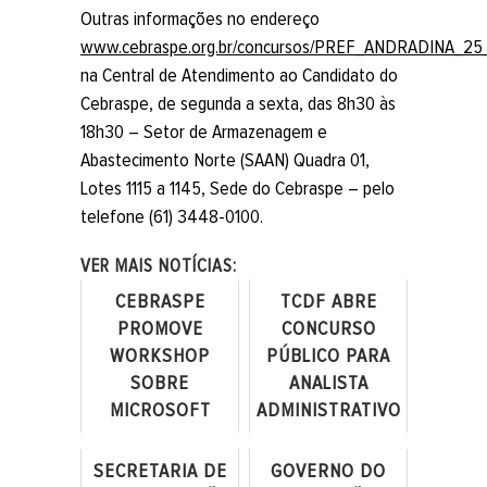
Outras informações no endereço
www.cebraspe.org.br/concursos/PREF_ANDRADINA_
na Central de Atendimento ao Candidato do
Cebraspe, de segunda a sexta, das 8h30 às
18h30 – Setor de Armazenagem e
Abastecimento Norte (SAAN) Quadra 01,
Lotes 1115 a 1145, Sede do Cebraspe – pelo
telefone (61) 3448-0100.
VER MAIS NOTÍCIAS:
CEBRASPE
TCDF ABRE
PROMOVE
CONCURSO
WORKSHOP
PÚBLICO PARA
SOBRE
ANALISTA
MICROSOFT
ADMINISTRATIVO
COPILOT PARA
DE CONTROLE
COLABORADORES
EXTERNO
SECRETARIA DE
GOVERNO DO