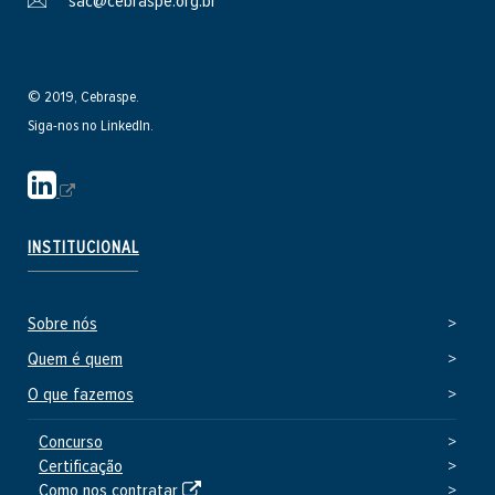
sac@cebraspe.org.br
© 2019, Cebraspe.
Siga-nos no LinkedIn.
S
i
t
INSTITUCIONAL
e
e
Sobre nós
x
t
Quem é quem
e
O que fazemos
r
n
Concurso
Certificação
o
S
Como nos contratar