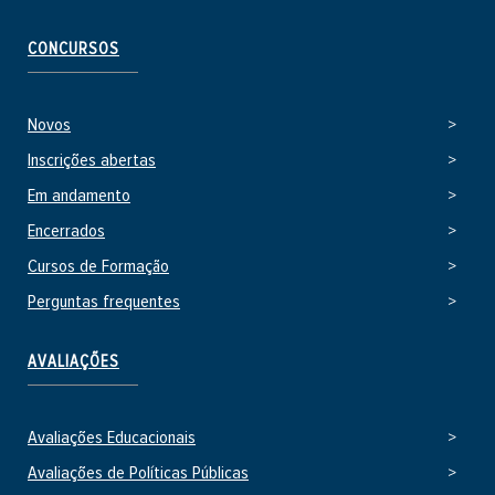
x
t
CONCURSOS
e
r
n
Novos
o
Inscrições abertas
Em andamento
Encerrados
Cursos de Formação
Perguntas frequentes
AVALIAÇÕES
Avaliações Educacionais
Avaliações de Políticas Públicas