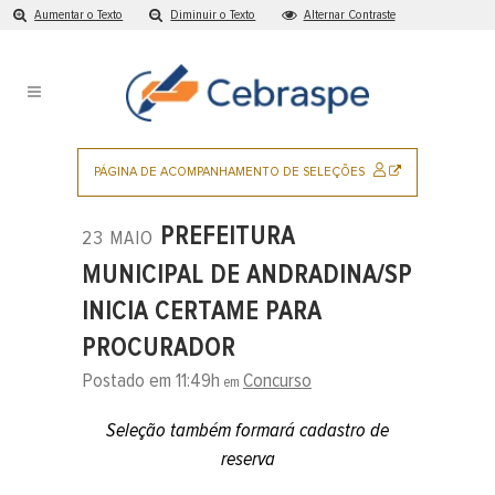
Aumentar o Texto
Diminuir o Texto
Alternar Contraste
Ir
para
o
conteúdo
Pular
para
SITE
PÁGINA DE ACOMPANHAMENTO DE SELEÇÕES
o
EXTERNO
menu
PREFEITURA
23 MAIO
principal
MUNICIPAL DE ANDRADINA/SP
INICIA CERTAME PARA
PROCURADOR
Postado em 11:49h
Concurso
em
Seleção também formará cadastro de
reserva