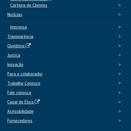
i
Carteira de Clientes
t
Notícias
e
e
Imprensa
x
Transparência
t
e
S
Ouvidoria
r
i
Justiça
n
t
o
Inovação
e
e
Para o colaborador
x
Trabalhe Conosco
t
e
Fale conosco
r
S
Canal de Ética
n
i
o
Acessibilidade
t
Fornecedores
e
e