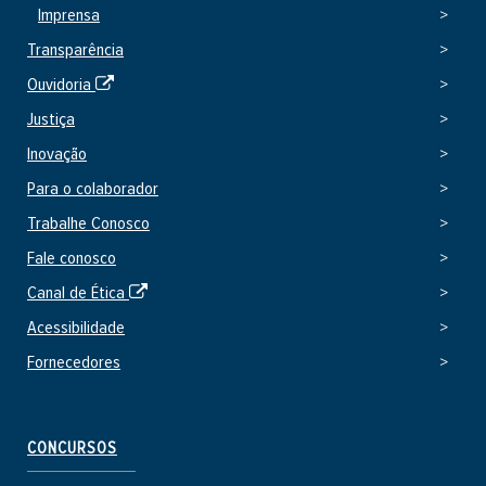
e
Imprensa
x
Transparência
t
e
S
Ouvidoria
r
i
Justiça
n
t
o
Inovação
e
e
Para o colaborador
x
Trabalhe Conosco
t
e
Fale conosco
r
S
Canal de Ética
n
i
o
Acessibilidade
t
Fornecedores
e
e
x
t
CONCURSOS
e
r