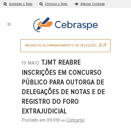
Aumentar o Texto
Diminuir o Texto
Alternar Contraste
Ir
para
o
conteúdo
Pular
para
SITE
PÁGINA DE ACOMPANHAMENTO DE SELEÇÕES
o
EXTERNO
menu
TJMT REABRE
19 MAIO
principal
INSCRIÇÕES EM CONCURSO
PÚBLICO PARA OUTORGA DE
DELEGAÇÕES DE NOTAS E DE
REGISTRO DO FORO
EXTRAJUDICIAL
Postado em 09:05h
Concurso
em