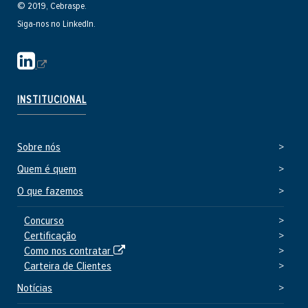
© 2019, Cebraspe.
Siga-nos no LinkedIn.
S
i
t
INSTITUCIONAL
e
e
Sobre nós
x
t
Quem é quem
e
O que fazemos
r
n
Concurso
Certificação
o
S
Como nos contratar
i
Carteira de Clientes
t
Notícias
e