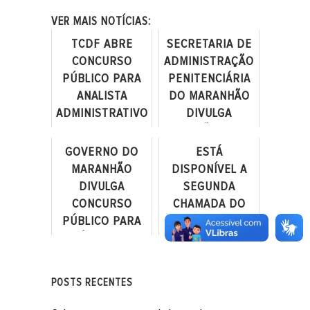
VER MAIS NOTÍCIAS:
TCDF ABRE
SECRETARIA DE
CONCURSO
ADMINISTRAÇÃO
PÚBLICO PARA
PENITENCIÁRIA
ANALISTA
DO MARANHÃO
ADMINISTRATIVO
DIVULGA
DE CONTROLE
SELEÇÃO PARA
EXTERNO
NÍVEL MÉDIO E
GOVERNO DO
ESTÁ
SUPERIOR
MARANHÃO
DISPONÍVEL A
DIVULGA
SEGUNDA
CONCURSO
CHAMADA DO
PÚBLICO PARA
PROCESSO
PERÍCIA OFICIAL
SELETIVO DA
DE NATUREZA
UNB PARA
CRIMINAL
ADMISSÃO POR
POSTS RECENTES
TRANSFERÊNCIA
FACULT...