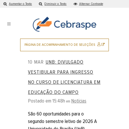
Aumentar o Texto
Diminuir o Texto
Alternar Contraste
Cebraspe
Ir
para
|
o
Notícias
conteúdo
Pular
para
SITE
PÁGINA DE ACOMPANHAMENTO DE SELEÇÕES
o
EXTERNO
menu
10 MAR
UNB: DIVULGADO
principal
VESTIBULAR PARA INGRESSO
NO CURSO DE LICENCIATURA EM
EDUCAÇÃO DO CAMPO
Postado em 15:48h
Notícias
em
São 60 oportunidades para o
segundo semestre letivo de 2026 A