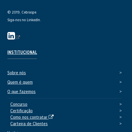
© 2019, Cebraspe.
Siga-nos no LinkedIn.
S
i
t
INSTITUCIONAL
e
e
Sobre nós
x
t
Quem é quem
e
O que fazemos
r
n
Concurso
Certificação
o
S
Como nos contratar
i
Carteira de Clientes
t