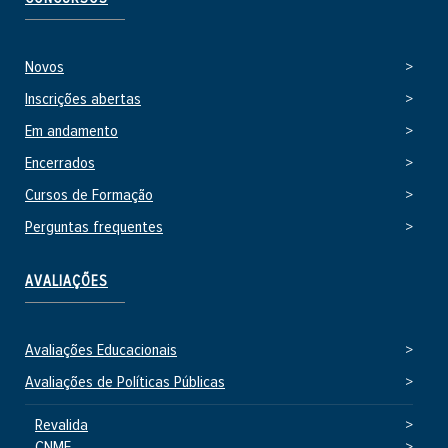
e
r
n
Novos
o
Inscrições abertas
Em andamento
Encerrados
Cursos de Formação
Perguntas frequentes
AVALIAÇÕES
Avaliações Educacionais
Avaliações de Políticas Públicas
Revalida
CNME