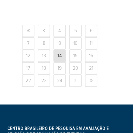
4
5
6
7
8
9
10
11
12
13
14
15
16
17
18
19
20
21
22
23
24
CENTRO BRASILEIRO DE PESQUISA EM AVALIAÇÃO E