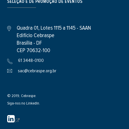
SELEÇÃO E DE PROMOÇÃO DE EVENTOS
Quadra 01, Lotes 1115 a 1145 - SAAN
Edifício Cebraspe
Brasília - DF
CEP 70632-100
61 3448-0100
sac@cebraspe.org.br
© 2019, Cebraspe.
Siga-nos no LinkedIn.
S
i