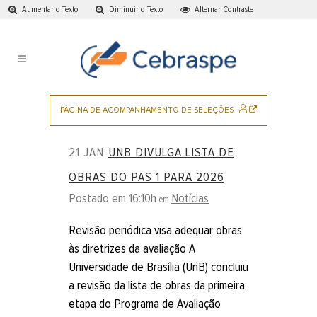
Aumentar o Texto
Diminuir o Texto
Alternar Contraste
Cebraspe
Ir
para
|
o
Notícias
conteúdo
Pular
para
SITE
PÁGINA DE ACOMPANHAMENTO DE SELEÇÕES
o
EXTERNO
menu
21 JAN
UNB DIVULGA LISTA DE
principal
OBRAS DO PAS 1 PARA 2026
Postado em 16:10h
Notícias
em
Revisão periódica visa adequar obras
às diretrizes da avaliação A
Universidade de Brasília (UnB) concluiu
a revisão da lista de obras da primeira
etapa do Programa de Avaliação