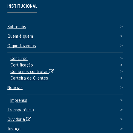
t
INSTITUCIONAL
e
e
Sobre nós
x
t
Quem é quem
e
O que fazemos
r
n
Concurso
Certificação
o
S
Como nos contratar
i
Carteira de Clientes
t
Notícias
e
e
Imprensa
x
Transparência
t
e
S
Ouvidoria
r
i
Justiça
n
t