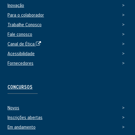
o
Inovação
e
e
Para o colaborador
x
Trabalhe Conosco
t
e
Fale conosco
r
S
Canal de Ética
n
i
o
Acessibilidade
t
Fornecedores
e
e
x
t
CONCURSOS
e
r
n
Novos
o
Inscrições abertas
Em andamento